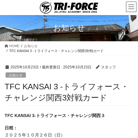
コ
ナ
ン
ビ
テ
ゲ
ン
ー
お知らせ
ツ
シ
に
ョ
移
ン
HOME
お知らせ
動
に
TFC KANSAI 3 -トライフォース・チャレンジ関西3対戦カード
移
動
2025年10月23日
/ 最終更新日 :
2025年10月23日
スタッフ
お知らせ
TFC KANSAI 3 -トライフォース・
チャレンジ関西3対戦カード
TFC KANSAI 3-トライフォース・チャレンジ関西３
日程：
２０２５年１０月２６日（日）